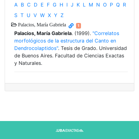
A
B
C
D
E
F
G
H
I
J
K
L
M
N
O
P
Q
R
S
T
U
V
W
X
Y
Z
Palacios, María Gabriela
1
Palacios, María Gabriela
. (1999).
"Correlatos
morfológicos de la estructura del Canto en
Dendrocolaptidos"
. Tesis de Grado. Universidad
de Buenos Aires. Facultad de Ciencias Exactas
y Naturales.