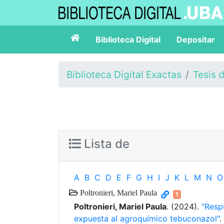
Biblioteca Digital
Depositar
Biblioteca Digital Exactas
Tesis 
Lista de
A
B
C
D
E
F
G
H
I
J
K
L
M
N
O
Poltronieri, Mariel Paula
1
Poltronieri, Mariel Paula
. (2024).
"Resp
expuesta al agroquímico tebuconazol"
.