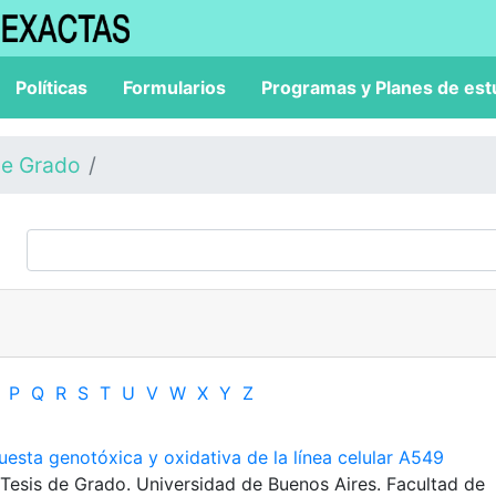
Políticas
Formularios
Programas y Planes de est
de Grado
P
Q
R
S
T
U
V
W
X
Y
Z
uesta genotóxica y oxidativa de la línea celular A549
 Tesis de Grado. Universidad de Buenos Aires. Facultad de