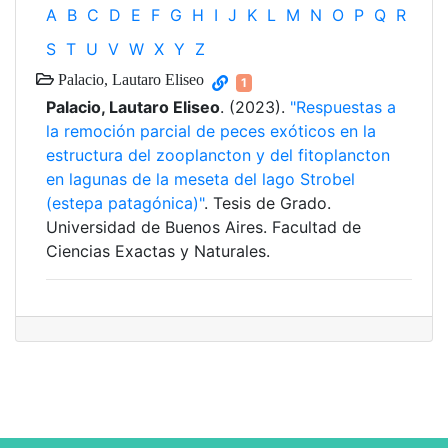
A
B
C
D
E
F
G
H
I
J
K
L
M
N
O
P
Q
R
S
T
U
V
W
X
Y
Z
Palacio, Lautaro Eliseo
1
Palacio, Lautaro Eliseo
. (2023).
"Respuestas a
la remoción parcial de peces exóticos en la
estructura del zooplancton y del fitoplancton
en lagunas de la meseta del lago Strobel
(estepa patagónica)"
. Tesis de Grado.
Universidad de Buenos Aires. Facultad de
Ciencias Exactas y Naturales.