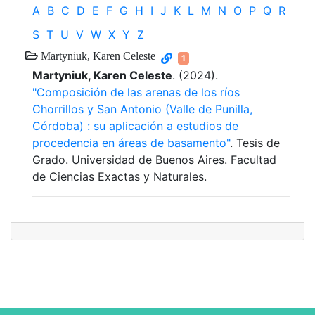
A
B
C
D
E
F
G
H
I
J
K
L
M
N
O
P
Q
R
S
T
U
V
W
X
Y
Z
Martyniuk, Karen Celeste
1
Martyniuk, Karen Celeste
. (2024).
"Composición de las arenas de los ríos
Chorrillos y San Antonio (Valle de Punilla,
Córdoba) : su aplicación a estudios de
procedencia en áreas de basamento"
. Tesis de
Grado. Universidad de Buenos Aires. Facultad
de Ciencias Exactas y Naturales.