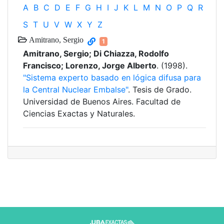
A
B
C
D
E
F
G
H
I
J
K
L
M
N
O
P
Q
R
S
T
U
V
W
X
Y
Z
Amitrano, Sergio
1
Amitrano, Sergio; Di Chiazza, Rodolfo
Francisco; Lorenzo, Jorge Alberto
. (1998).
"Sistema experto basado en lógica difusa para
la Central Nuclear Embalse"
. Tesis de Grado.
Universidad de Buenos Aires. Facultad de
Ciencias Exactas y Naturales.