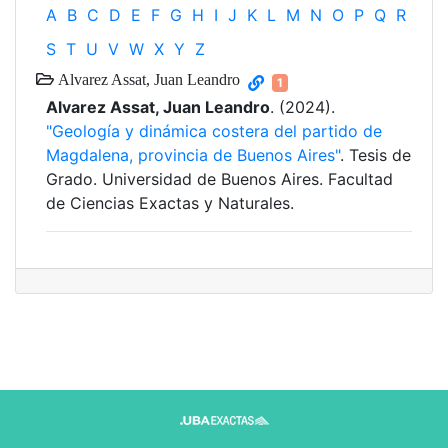
A
B
C
D
E
F
G
H
I
J
K
L
M
N
O
P
Q
R
S
T
U
V
W
X
Y
Z
Alvarez Assat, Juan Leandro
1
Alvarez Assat, Juan Leandro
. (2024).
"Geología y dinámica costera del partido de
Magdalena, provincia de Buenos Aires"
. Tesis de
Grado. Universidad de Buenos Aires. Facultad
de Ciencias Exactas y Naturales.