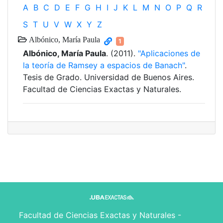
A
B
C
D
E
F
G
H
I
J
K
L
M
N
O
P
Q
R
S
T
U
V
W
X
Y
Z
Albónico, María Paula
1
Albónico, María Paula
. (2011).
"Aplicaciones de
la teoría de Ramsey a espacios de Banach"
.
Tesis de Grado. Universidad de Buenos Aires.
Facultad de Ciencias Exactas y Naturales.
Facultad de Ciencias Exactas y Naturales -