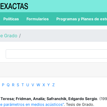
Políticas
Formularios
Programas y Planes de est
de Grado
P
Q
R
S
T
U
V
W
X
Y
Z
a Teresa; Fridman, Analía; Safranchik, Edgardo Sergio
. (19
de parámetros en medios acústicos"
. Tesis de Grado.