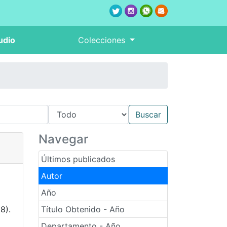
udio
Colecciones
Navegar
Últimos publicados
Autor
Año
98).
Título Obtenido - Año
Departamento - Año