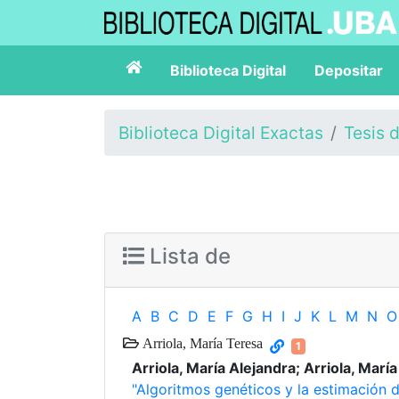
Biblioteca Digital
Depositar
Biblioteca Digital Exactas
Tesis 
Lista de
A
B
C
D
E
F
G
H
I
J
K
L
M
N
O
Arriola, María Teresa
1
Arriola, María Alejandra; Arriola, Marí
"Algoritmos genéticos y la estimación 