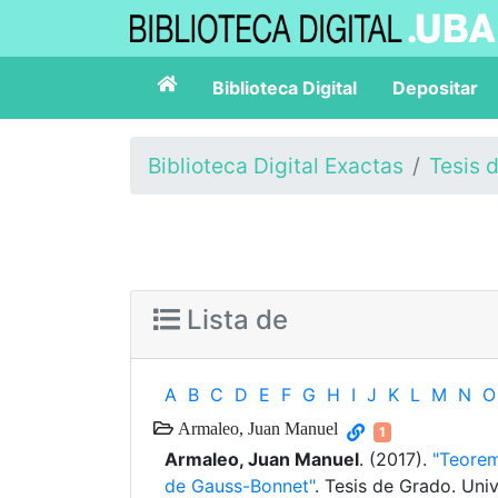
Biblioteca Digital
Depositar
Biblioteca Digital Exactas
Tesis 
Lista de
A
B
C
D
E
F
G
H
I
J
K
L
M
N
O
Armaleo, Juan Manuel
1
Armaleo, Juan Manuel
. (2017).
"Teorem
de Gauss-Bonnet"
. Tesis de Grado. Uni