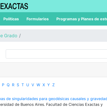
Políticas
Formularios
Programas y Planes de est
de Grado
P
Q
R
S
T
U
V
W
X
Y
Z
as de singularidades para geodésicas causales y graveda
versidad de Buenos Aires. Facultad de Ciencias Exactas y