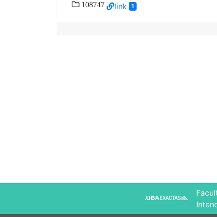
108747
link
1
Facul
Inten