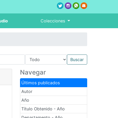
udio
Colecciones
Navegar
Últimos publicados
Autor
Año
Título Obtenido - Año
Departamento - Año