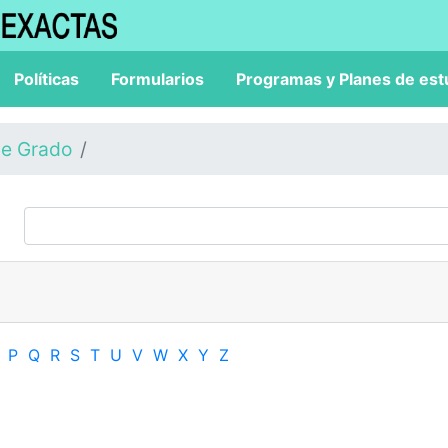
Políticas
Formularios
Programas y Planes de est
de Grado
P
Q
R
S
T
U
V
W
X
Y
Z