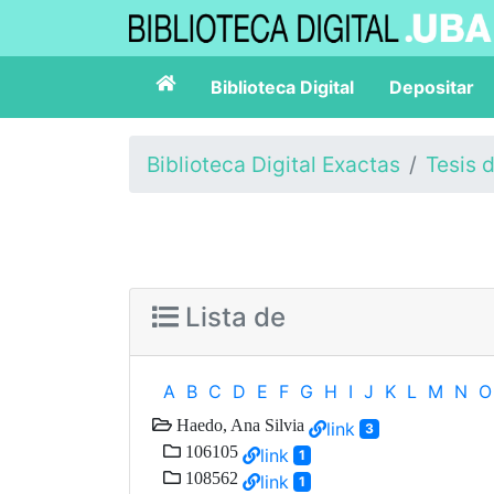
Biblioteca Digital
Depositar
Biblioteca Digital Exactas
Tesis 
Lista de
A
B
C
D
E
F
G
H
I
J
K
L
M
N
O
Haedo, Ana Silvia
link
3
106105
link
1
108562
link
1