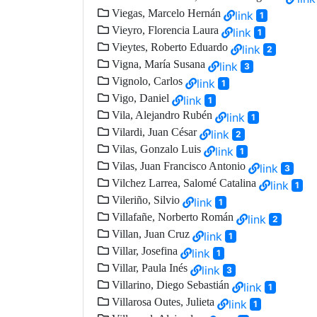
Viegas, Marcelo Hernán
link
1
Vieyro, Florencia Laura
link
1
Vieytes, Roberto Eduardo
link
2
Vigna, María Susana
link
3
Vignolo, Carlos
link
1
Vigo, Daniel
link
1
Vila, Alejandro Rubén
link
1
Vilardi, Juan César
link
2
Vilas, Gonzalo Luis
link
1
Vilas, Juan Francisco Antonio
link
3
Vilchez Larrea, Salomé Catalina
link
1
Vileriño, Silvio
link
1
Villafañe, Norberto Román
link
2
Villan, Juan Cruz
link
1
Villar, Josefina
link
1
Villar, Paula Inés
link
3
Villarino, Diego Sebastián
link
1
Villarosa Outes, Julieta
link
1