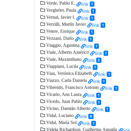
Verde, Pablo E.
link
1
Verghelet, Paula
link
1
Vernal, Javier I.
link
1
Verzilli, Martín Javier
link
1
Vetere, Enrique
link
1
Vezzani, Darío
link
1
Viaggio, Agustina
link
1
Viale, Alberto Américo
link
1
Viale, Maximiliano
link
2
Viappiani, Lucila
link
1
Viau, Verónica Elizabeth
link
1
Viazzo, Carla Daniela
link
1
Vibrentis, Francisco Antonio
link
1
Vicario, Ana Laura
link
1
Vicedo, Juan Pablo
link
1
Vicino, Damián Alberto
link
1
Vidal, Luciano
link
6
Vidal, María Sol
link
1
Videla Richardson, Guillermo Agustín
link