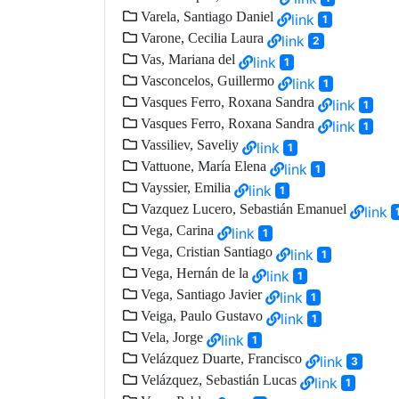
Varela, Santiago Daniel
link
1
Varone, Cecilia Laura
link
2
Vas, Mariana del
link
1
Vasconcelos, Guillermo
link
1
Vasques Ferro, Roxana Sandra
link
1
Vasques Ferro, Roxana Sandra
link
1
Vassiliev, Saveliy
link
1
Vattuone, María Elena
link
1
Vayssier, Emilia
link
1
Vazquez Lucero, Sebastián Emanuel
link
Vega, Carina
link
1
Vega, Cristian Santiago
link
1
Vega, Hernán de la
link
1
Vega, Santiago Javier
link
1
Veiga, Paulo Gustavo
link
1
Vela, Jorge
link
1
Velázquez Duarte, Francisco
link
3
Velázquez, Sebastián Lucas
link
1