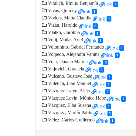
Vitulich, Emilio Benjamín
link
1
Vivas, Quimey
link
1
Viviers, Marta Claudia
link
1
Vizán, Haroldo
link
3
Vlatko, Carolina
link
1
Volij, Matias Ariel
link
1
Volonnino, Gabriel Fernando
link
1
Volpedo, Alejandra Vanina
link
1
Vota, Daiana Marina
link
4
Vujovich, Graciela
link
1
Vulcano, Gustavo José
link
1
Vuletich, Juan Manuel
link
1
Vázquez Lareu, Alejo
link
1
Vázquez Levin, Mónica Hebe
link
1
Vázquez, Elba Susana
link
1
Vázquez, Martín Pablo
link
1
Vélez, Carlos Guillermo
link
1