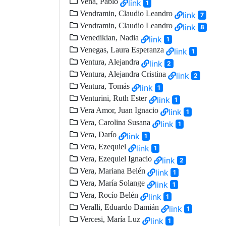
Vena, Pablo
link
1
Vendramin, Claudio Leandro
link
7
Vendramin, Claudio Leandro
link
8
Venedikian, Nadia
link
1
Venegas, Laura Esperanza
link
1
Ventura, Alejandra
link
2
Ventura, Alejandra Cristina
link
2
Ventura, Tomás
link
1
Venturini, Ruth Ester
link
1
Vera Amor, Juan Ignacio
link
1
Vera, Carolina Susana
link
1
Vera, Darío
link
1
Vera, Ezequiel
link
1
Vera, Ezequiel Ignacio
link
2
Vera, Mariana Belén
link
1
Vera, María Solange
link
1
Vera, Rocío Belén
link
1
Veralli, Eduardo Damián
link
1
Vercesi, María Luz
link
1