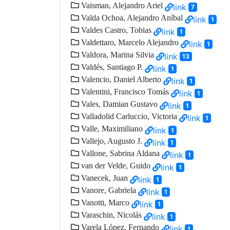
Vaisman, Alejandro Ariel
link
7
Valda Ochoa, Alejandro Aníbal
link
1
Valdes Castro, Tobias
link
1
Valdettaro, Marcelo Alejandro
link
1
Valdora, Marina Silvia
link
13
Valdés, Santiago P.
link
1
Valencio, Daniel Alberto
link
1
Valentini, Francisco Tomás
link
1
Vales, Damian Gustavo
link
1
Valladolid Carluccio, Victoria
link
1
Valle, Maximiliano
link
1
Vallejo, Augusto J.
link
1
Vallone, Sabrina Aldana
link
1
van der Velde, Guido
link
1
Vanecek, Juan
link
1
Vanore, Gabriela
link
1
Vanotti, Marco
link
1
Varaschin, Nicolás
link
1
Varela López, Fernando
link
1