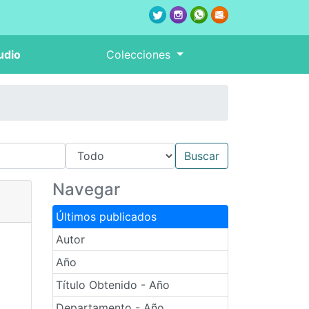
udio
Colecciones
Navegar
Últimos publicados
Autor
Año
Título Obtenido - Año
Departamento - Año