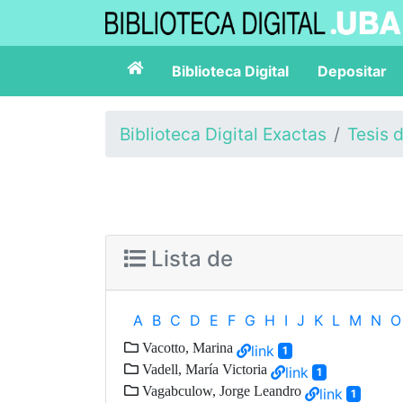
Biblioteca Digital
Depositar
Biblioteca Digital Exactas
Tesis 
Lista de
A
B
C
D
E
F
G
H
I
J
K
L
M
N
O
Vacotto, Marina
link
1
Vadell, María Victoria
link
1
Vagabculow, Jorge Leandro
link
1