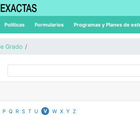
Políticas
Formularios
Programas y Planes de est
de Grado
V
P
Q
R
S
T
U
W
X
Y
Z