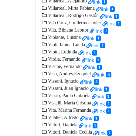
Villarreal, Alejandro
link
1
Villarreal, Mirta Fabiana
link
1
Villarreal, Rodrigo Gastón
link
1
Vilá Ortiz, Guillermo Javier
link
1
Vilá, Bibiana Leonor
link
1
Violante, Luisina
link
1
Violi, Ianina Lucila
link
1
Viotti, Ludmila
link
1
Virdia, Fernando
link
1
Vische, Fernando
link
1
Viso, Andrés Ezequiel
link
4
Vissani, Ignacio
link
5
Vissani, Juan Ignacio
link
1
Vissio, Paula Gabriela
link
3
Vistalli, María Cristina
link
1
Vita, Marina Fernanda
link
1
Vitaller, Alfredo
link
1
Vittori, Daniela
link
1
Vittori, Daniela Cecilia
link
1