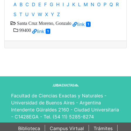
A
B
C
D
E
F
G
H
I
J
K
L
M
N
O
P
Q
R
S
T
U
V
W
X
Y
Z
Santa Cruz Moreno, Gonzalo
link
1
99400
link
1
Facultad de Ciencias Exactas y Naturales -
Universidad de Buenos Aires - Argentina
Intendente Güiraldes 2160 - Ciudad Universitaria
- C1428EGA - Tel. (54 11) 5285-8274
Biblioteca
Campus Virtual
Trámites