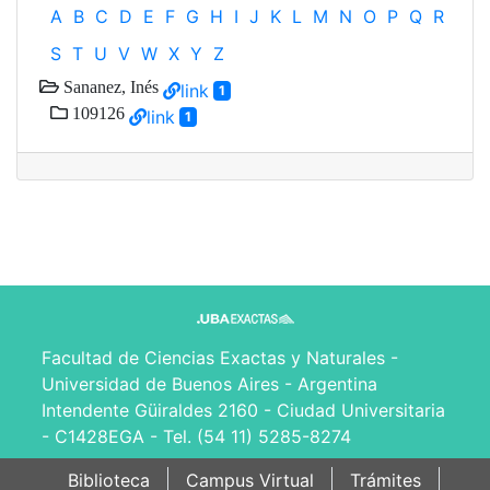
A
B
C
D
E
F
G
H
I
J
K
L
M
N
O
P
Q
R
S
T
U
V
W
X
Y
Z
Sananez, Inés
link
1
109126
link
1
Facultad de Ciencias Exactas y Naturales -
Universidad de Buenos Aires - Argentina
Intendente Güiraldes 2160 - Ciudad Universitaria
- C1428EGA - Tel. (54 11) 5285-8274
Biblioteca
Campus Virtual
Trámites