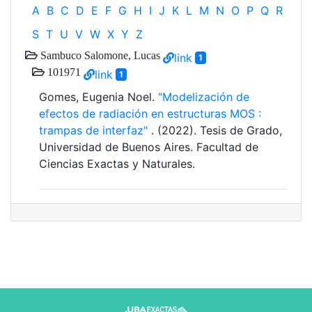
A
B
C
D
E
F
G
H
I
J
K
L
M
N
O
P
Q
R
S
T
U
V
W
X
Y
Z
Sambuco Salomone, Lucas
link
1
101971
link
1
Gomes, Eugenia Noel.
"Modelización de
efectos de radiación en estructuras MOS :
trampas de interfaz"
. (2022). Tesis de Grado,
Universidad de Buenos Aires. Facultad de
Ciencias Exactas y Naturales.