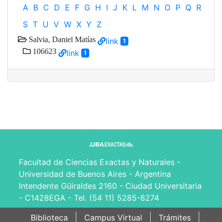
A
B
C
D
E
F
G
H
I
J
K
L
M
N
O
P
Q
R
S
T
U
V
W
X
Y
Z
Salvia, Daniel Matías
link
1
106623
link
1
Facultad de Ciencias Exactas y Naturales -
Universidad de Buenos Aires - Argentina
Intendente Güiraldes 2160 - Ciudad Universitaria
- C1428EGA - Tel. (54 11) 5285-8274
Biblioteca
Campus Virtual
Trámites