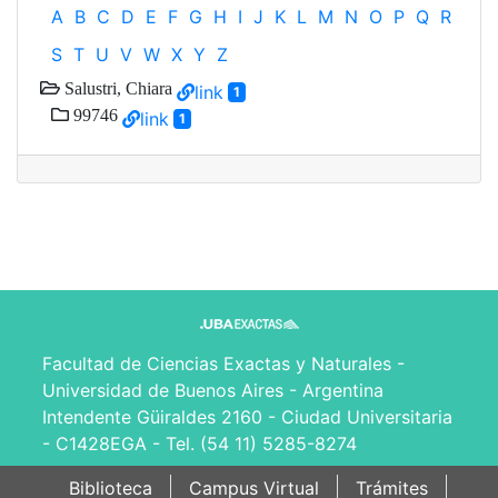
A
B
C
D
E
F
G
H
I
J
K
L
M
N
O
P
Q
R
S
T
U
V
W
X
Y
Z
Salustri, Chiara
link
1
99746
link
1
Facultad de Ciencias Exactas y Naturales -
Universidad de Buenos Aires - Argentina
Intendente Güiraldes 2160 - Ciudad Universitaria
- C1428EGA - Tel. (54 11) 5285-8274
Biblioteca
Campus Virtual
Trámites