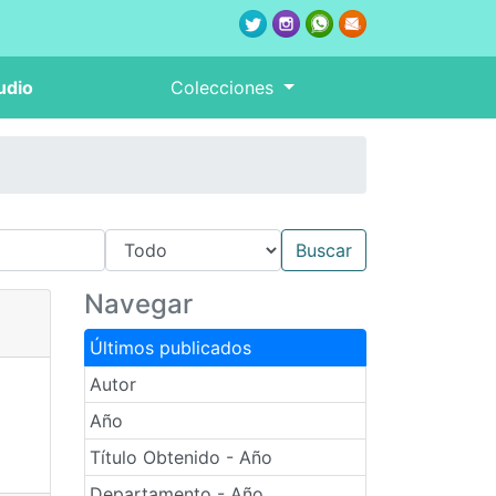
udio
Colecciones
Navegar
Últimos publicados
Autor
Año
Título Obtenido - Año
Departamento - Año