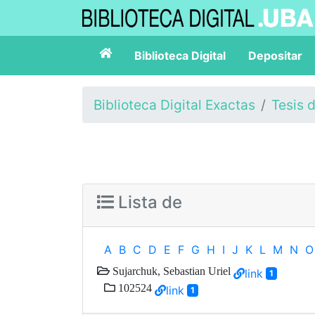
Biblioteca Digital
Depositar
Biblioteca Digital Exactas
Tesis 
Lista de
A
B
C
D
E
F
G
H
I
J
K
L
M
N
O
Sujarchuk, Sebastian Uriel
link
1
102524
link
1