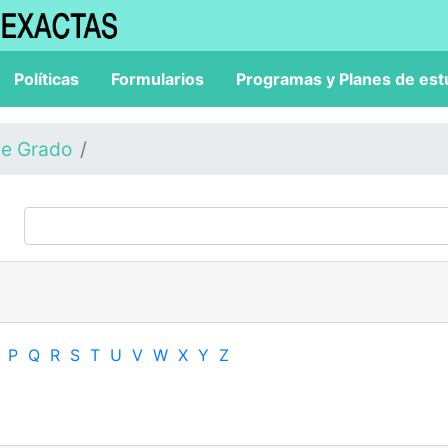
Políticas
Formularios
Programas y Planes de est
de Grado
P
Q
R
S
T
U
V
W
X
Y
Z