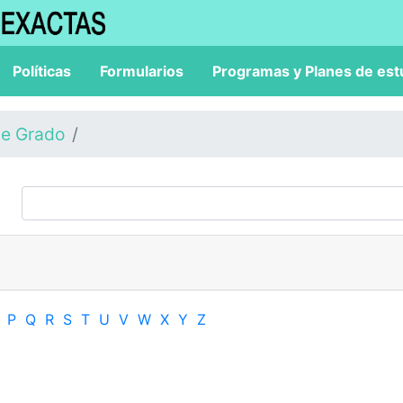
Políticas
Formularios
Programas y Planes de est
de Grado
P
Q
R
S
T
U
V
W
X
Y
Z