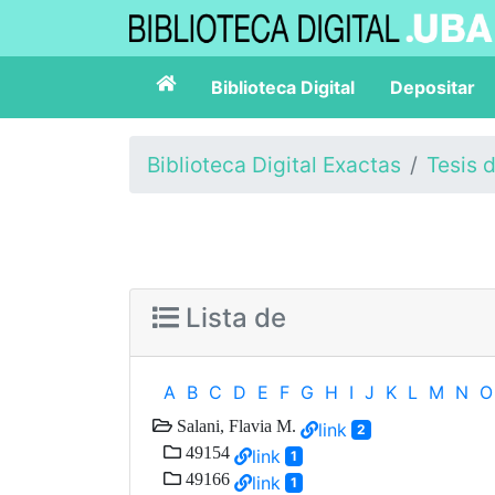
Biblioteca Digital
Depositar
Biblioteca Digital Exactas
Tesis 
Lista de
A
B
C
D
E
F
G
H
I
J
K
L
M
N
O
Salani, Flavia M.
link
2
49154
link
1
49166
link
1