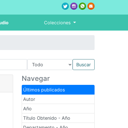
udio
Colecciones
Navegar
Últimos publicados
Autor
Año
Título Obtenido - Año
Departamento - Año