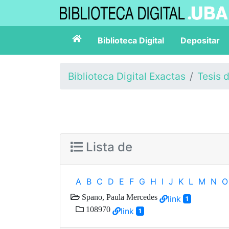
Biblioteca Digital
Depositar
Biblioteca Digital Exactas
Tesis 
Lista de
A
B
C
D
E
F
G
H
I
J
K
L
M
N
O
Spano, Paula Mercedes
link
1
108970
link
1