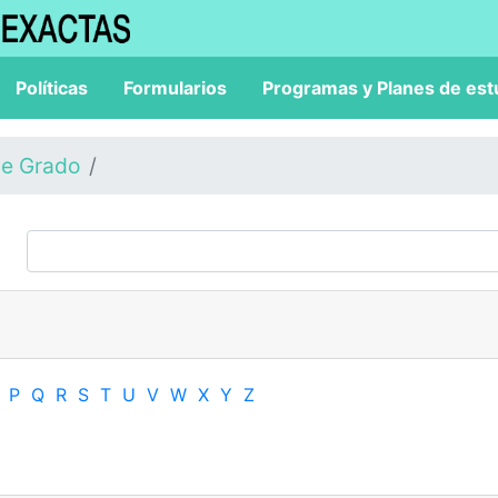
Políticas
Formularios
Programas y Planes de est
de Grado
P
Q
R
S
T
U
V
W
X
Y
Z