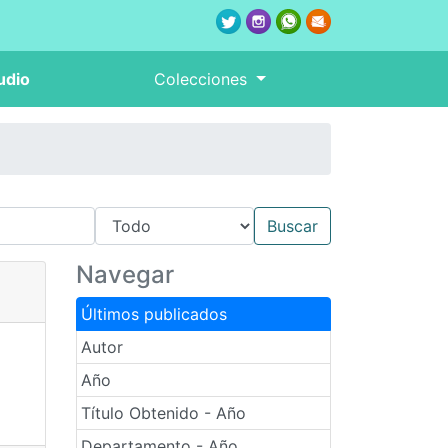
udio
Colecciones
Navegar
Últimos publicados
Autor
Año
Título Obtenido - Año
Departamento - Año