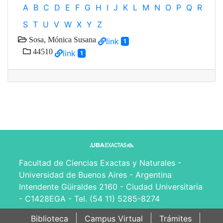
A
B
C
D
E
F
G
H
I
J
K
L
M
N
O
P
Q
R
S
T
U
V
W
X
Y
Z
Sosa, Mónica Susana
link
1
44510
link
1
Facultad de Ciencias Exactas y Naturales -
Universidad de Buenos Aires - Argentina
Intendente Güiraldes 2160 - Ciudad Universitaria
- C1428EGA - Tel. (54 11) 5285-8274
Biblioteca
Campus Virtual
Trámites