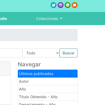
udio
Colecciones
Navegar
Últimos publicados
Autor
Año
Título Obtenido - Año
Departamento - Año