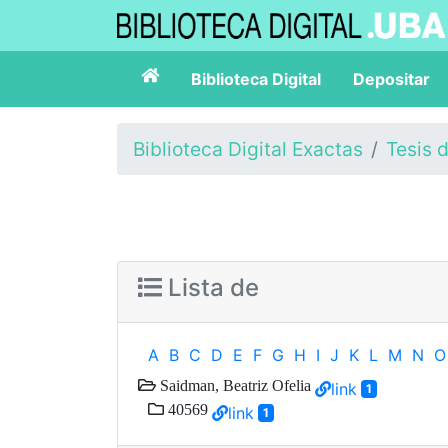
Biblioteca Digital
Depositar
Biblioteca Digital Exactas
Tesis 
Lista de
A
B
C
D
E
F
G
H
I
J
K
L
M
N
O
Saidman, Beatriz Ofelia
link
1
40569
link
1