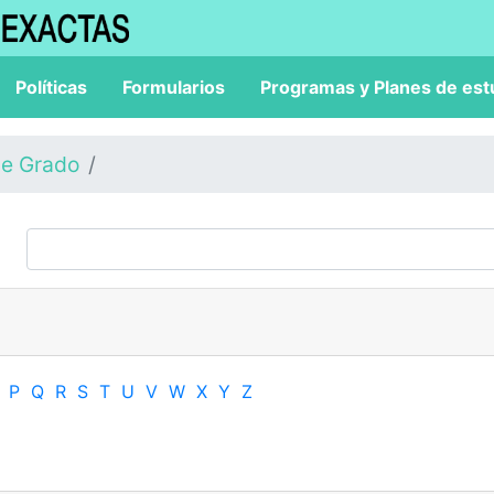
Políticas
Formularios
Programas y Planes de est
de Grado
P
Q
R
S
T
U
V
W
X
Y
Z