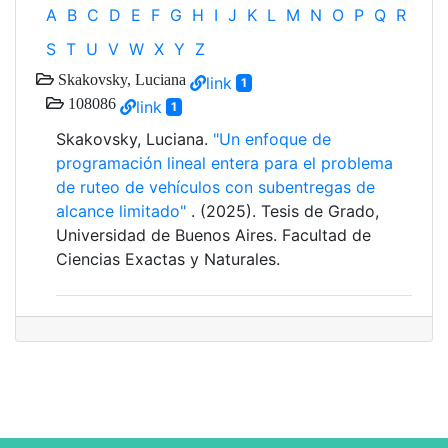
A
B
C
D
E
F
G
H
I
J
K
L
M
N
O
P
Q
R
S
T
U
V
W
X
Y
Z
Skakovsky, Luciana
link
1
108086
link
1
Skakovsky, Luciana.
"Un enfoque de
programación lineal entera para el problema
de ruteo de vehículos con subentregas de
alcance limitado"
. (2025). Tesis de Grado,
Universidad de Buenos Aires. Facultad de
Ciencias Exactas y Naturales.