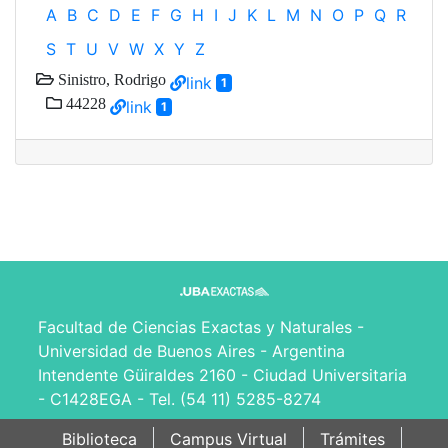
A
B
C
D
E
F
G
H
I
J
K
L
M
N
O
P
Q
R
S
T
U
V
W
X
Y
Z
Sinistro, Rodrigo
link
1
44228
link
1
Facultad de Ciencias Exactas y Naturales -
Universidad de Buenos Aires - Argentina
Intendente Güiraldes 2160 - Ciudad Universitaria
- C1428EGA - Tel. (54 11) 5285-8274
Biblioteca
Campus Virtual
Trámites