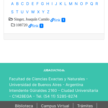
A
B
C
D
E
F
G
H
I
J
K
L
M
N
O
P
Q
R
S
T
U
V
W
X
Y
Z
Singer, Joaquín Camilo
link
1
108720
link
1
Facultad de Ciencias Exactas y Naturales -
Universidad de Buenos Aires - Argentina
Intendente Güiraldes 2160 - Ciudad Universitaria
- C1428EGA - Tel. (54 11) 5285-8274
Biblioteca
Campus Virtual
Trámites