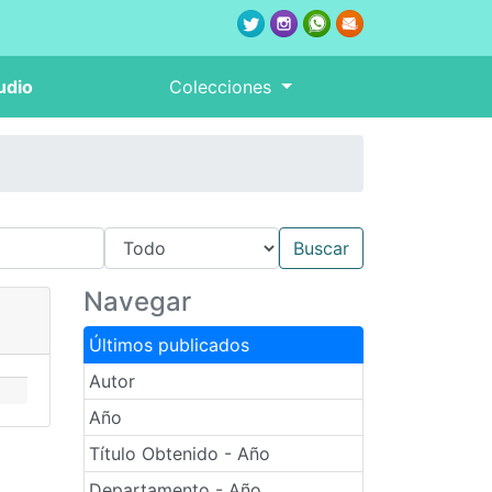
udio
Colecciones
Navegar
Últimos publicados
Autor
Año
Título Obtenido - Año
Departamento - Año