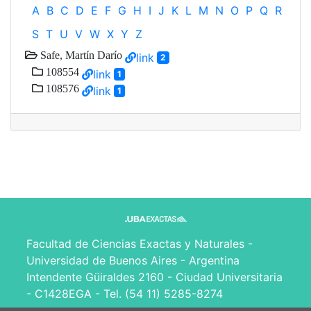
A
B
C
D
E
F
G
H
I
J
K
L
M
N
O
P
Q
R
S
T
U
V
W
X
Y
Z
Safe, Martín Darío
link
2
108554
link
1
108576
link
1
Facultad de Ciencias Exactas y Naturales -
Universidad de Buenos Aires - Argentina
Intendente Güiraldes 2160 - Ciudad Universitaria
- C1428EGA - Tel. (54 11) 5285-8274