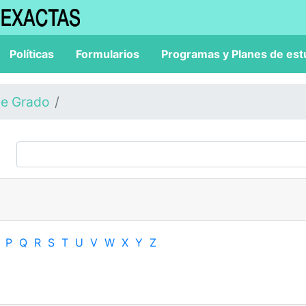
Políticas
Formularios
Programas y Planes de est
de Grado
P
Q
R
S
T
U
V
W
X
Y
Z