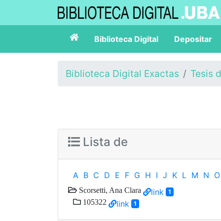
Biblioteca Digital
Depositar
Biblioteca Digital Exactas
Tesis 
Lista de
A
B
C
D
E
F
G
H
I
J
K
L
M
N
O
Scorsetti, Ana Clara
link
1
105322
link
1