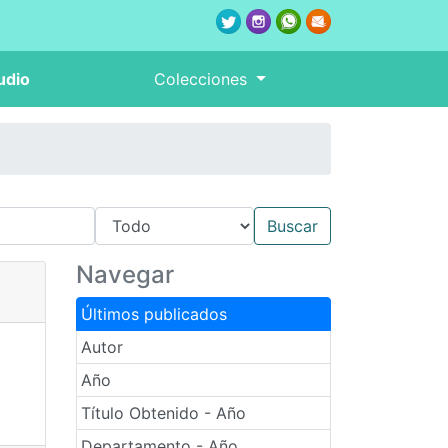
udio
Colecciones
Navegar
Últimos publicados
Autor
Año
Título Obtenido - Año
Departamento - Año