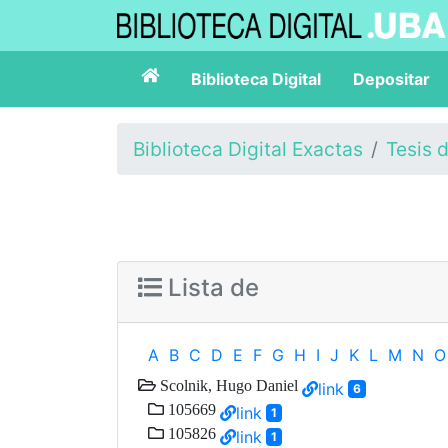
Biblioteca Digital
Depositar
Biblioteca Digital Exactas
Tesis 
Lista de
A
B
C
D
E
F
G
H
I
J
K
L
M
N
O
Scolnik, Hugo Daniel
link
6
105669
link
1
105826
link
1