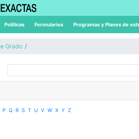
Políticas
Formularios
Programas y Planes de est
de Grado
P
Q
R
S
T
U
V
W
X
Y
Z