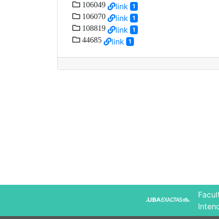
106049
link
1
106070
link
1
108819
link
1
44685
link
1
Facul
Inten