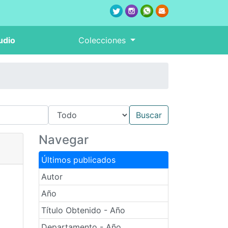
udio
Colecciones
Navegar
Últimos publicados
Autor
Año
Título Obtenido - Año
Departamento - Año