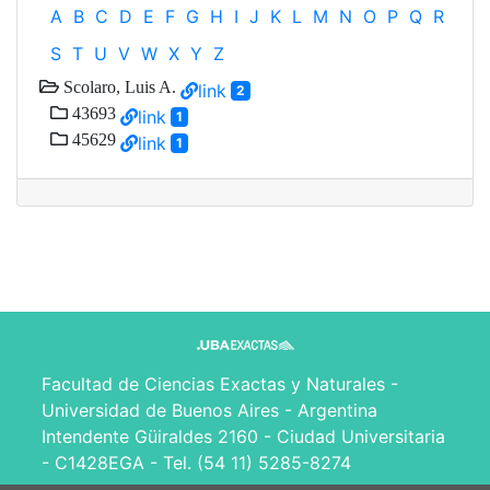
A
B
C
D
E
F
G
H
I
J
K
L
M
N
O
P
Q
R
S
T
U
V
W
X
Y
Z
Scolaro, Luis A.
link
2
43693
link
1
45629
link
1
Facultad de Ciencias Exactas y Naturales -
Universidad de Buenos Aires - Argentina
Intendente Güiraldes 2160 - Ciudad Universitaria
- C1428EGA - Tel. (54 11) 5285-8274