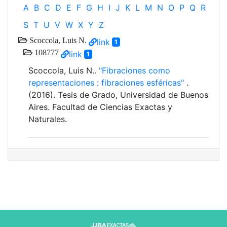
A
B
C
D
E
F
G
H
I
J
K
L
M
N
O
P
Q
R
S
T
U
V
W
X
Y
Z
Scoccola, Luis N.
link
1
108777
link
1
Scoccola, Luis N..
"Fibraciones como
representaciones : fibraciones esféricas"
.
(2016). Tesis de Grado, Universidad de Buenos
Aires. Facultad de Ciencias Exactas y
Naturales.