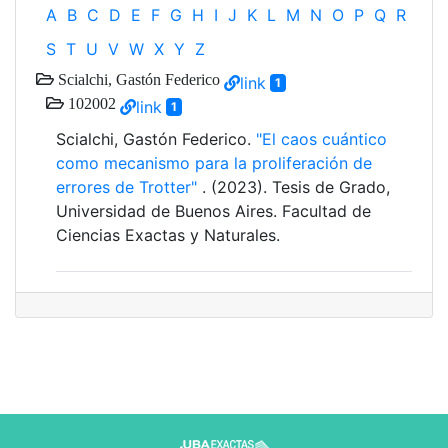
A
B
C
D
E
F
G
H
I
J
K
L
M
N
O
P
Q
R
S
T
U
V
W
X
Y
Z
Scialchi, Gastón Federico
link
1
102002
link
1
Scialchi, Gastón Federico.
"El caos cuántico
como mecanismo para la proliferación de
errores de Trotter"
. (2023). Tesis de Grado,
Universidad de Buenos Aires. Facultad de
Ciencias Exactas y Naturales.