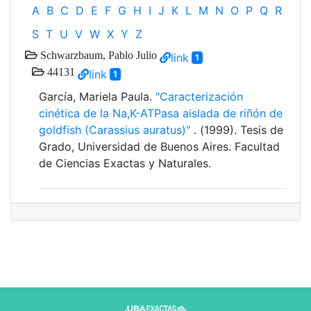
A
B
C
D
E
F
G
H
I
J
K
L
M
N
O
P
Q
R
S
T
U
V
W
X
Y
Z
Schwarzbaum, Pablo Julio
link
1
44131
link
1
García, Mariela Paula.
"Caracterización
cinética de la Na,K-ATPasa aislada de riñón de
goldfish (Carassius auratus)"
. (1999). Tesis de
Grado, Universidad de Buenos Aires. Facultad
de Ciencias Exactas y Naturales.