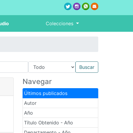
udio
Colecciones
Navegar
Últimos publicados
Autor
Año
Título Obtenido - Año
Departamento - Año