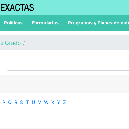
Políticas
Formularios
Programas y Planes de est
de Grado
P
Q
R
S
T
U
V
W
X
Y
Z