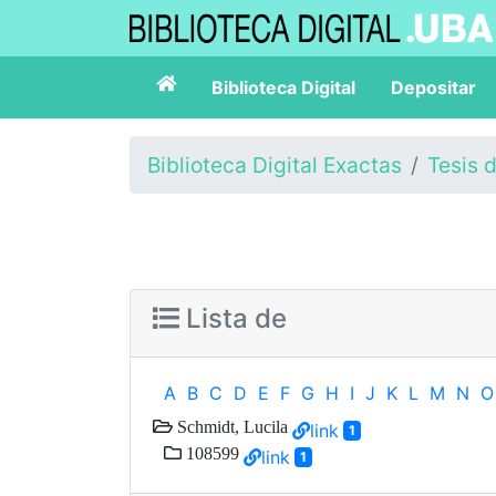
Biblioteca Digital
Depositar
Biblioteca Digital Exactas
Tesis 
Lista de
A
B
C
D
E
F
G
H
I
J
K
L
M
N
O
Schmidt, Lucila
link
1
108599
link
1