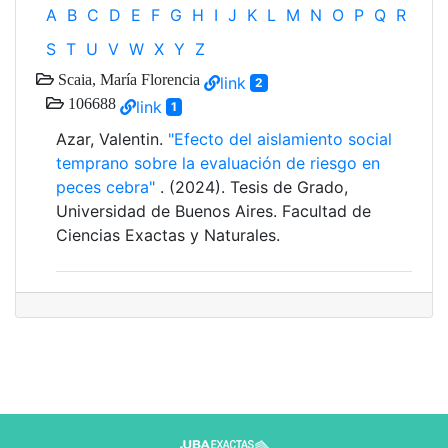
A
B
C
D
E
F
G
H
I
J
K
L
M
N
O
P
Q
R
S
T
U
V
W
X
Y
Z
Scaia, María Florencia
link
2
106688
link
1
Azar, Valentin.
"Efecto del aislamiento social
temprano sobre la evaluación de riesgo en
peces cebra"
. (2024). Tesis de Grado,
Universidad de Buenos Aires. Facultad de
Ciencias Exactas y Naturales.