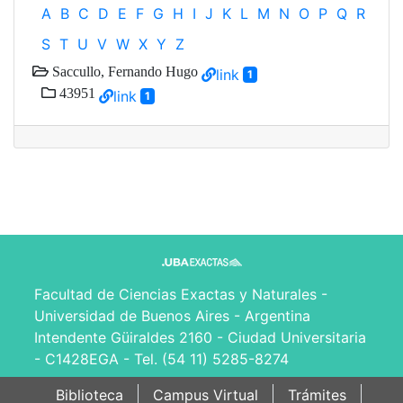
A
B
C
D
E
F
G
H
I
J
K
L
M
N
O
P
Q
R
S
T
U
V
W
X
Y
Z
Saccullo, Fernando Hugo
link
1
43951
link
1
Facultad de Ciencias Exactas y Naturales -
Universidad de Buenos Aires - Argentina
Intendente Güiraldes 2160 - Ciudad Universitaria
- C1428EGA - Tel. (54 11) 5285-8274
Biblioteca
Campus Virtual
Trámites