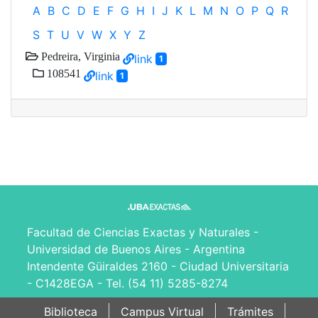
A
B
C
D
E
F
G
H
I
J
K
L
M
N
O
P
Q
R
S
T
U
V
W
X
Y
Z
Pedreira, Virginia
link
1
108541
link
1
Facultad de Ciencias Exactas y Naturales -
Universidad de Buenos Aires - Argentina
Intendente Güiraldes 2160 - Ciudad Universitaria
- C1428EGA - Tel. (54 11) 5285-8274
Biblioteca
Campus Virtual
Trámites