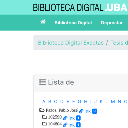
Biblioteca Digital
Depositar
Biblioteca Digital Exactas
Tesis 
Lista de
A
B
C
D
E
F
G
H
I
J
K
L
M
N
O
Pazos, Pablo José
link
9
102590
link
1
104604
link
1