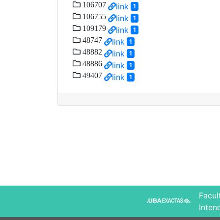
106707
link
1
106755
link
1
109179
link
1
48747
link
1
48882
link
1
48886
link
1
49407
link
1
Facul
Inten