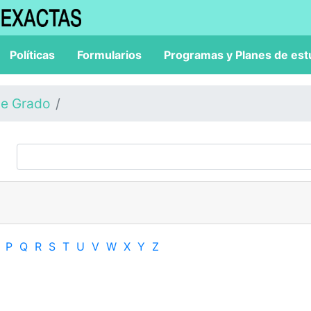
Políticas
Formularios
Programas y Planes de est
de Grado
P
Q
R
S
T
U
V
W
X
Y
Z