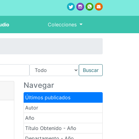
udio
Colecciones
Navegar
Últimos publicados
Autor
Año
Título Obtenido - Año
Departamento - Año