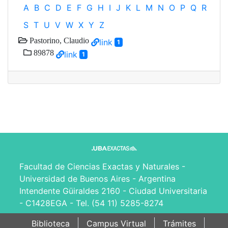
A
B
C
D
E
F
G
H
I
J
K
L
M
N
O
P
Q
R
S
T
U
V
W
X
Y
Z
Pastorino, Claudio
link
1
89878
link
1
Facultad de Ciencias Exactas y Naturales -
Universidad de Buenos Aires - Argentina
Intendente Güiraldes 2160 - Ciudad Universitaria
- C1428EGA - Tel. (54 11) 5285-8274
Biblioteca
Campus Virtual
Trámites