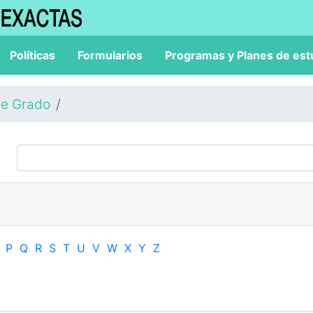
Políticas
Formularios
Programas y Planes de est
de Grado
P
Q
R
S
T
U
V
W
X
Y
Z