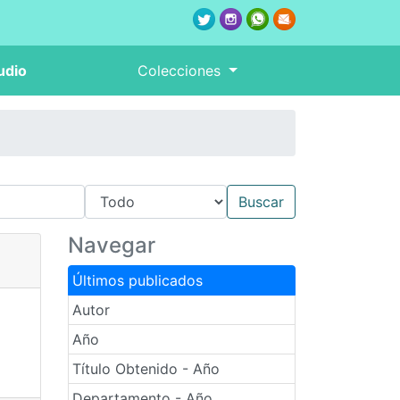
udio
Colecciones
Navegar
Últimos publicados
Autor
Año
Título Obtenido - Año
Departamento - Año