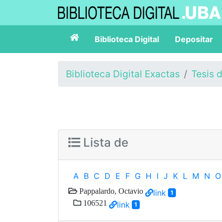
Biblioteca Digital
Depositar
Biblioteca Digital Exactas
Tesis 
Lista de
A
B
C
D
E
F
G
H
I
J
K
L
M
N
O
Pappalardo, Octavio
link
1
106521
link
1