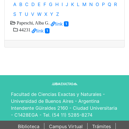
A
B
C
D
E
F
G
H
I
J
K
L
M
N
O
P
Q
R
S
T
U
V
W
X
Y
Z
Papeschi, Alba G.
link
1
44231
link
1
Facultad de Ciencias Exactas y Naturales -
Universidad de Buenos Aires - Argentina
Intendente Güiraldes 2160 - Ciudad Universitaria
- C1428EGA - Tel. (54 11) 5285-8274
Biblioteca
Campus Virtual
Trámites