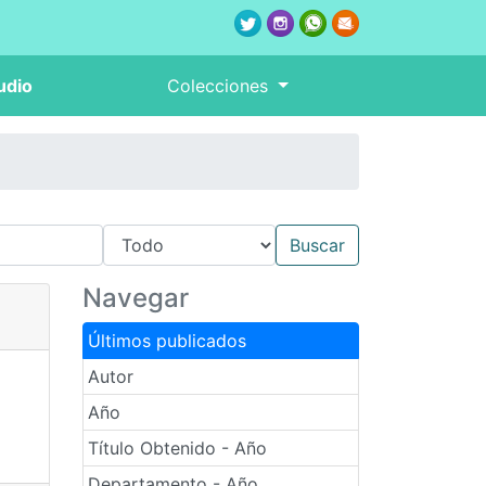
udio
Colecciones
Navegar
Últimos publicados
Autor
Año
Título Obtenido - Año
Departamento - Año