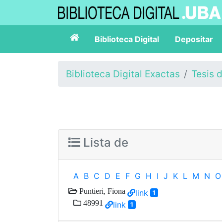
Biblioteca Digital
Depositar
Biblioteca Digital Exactas
Tesis 
Lista de
A
B
C
D
E
F
G
H
I
J
K
L
M
N
O
Puntieri, Fiona
link
1
48991
link
1