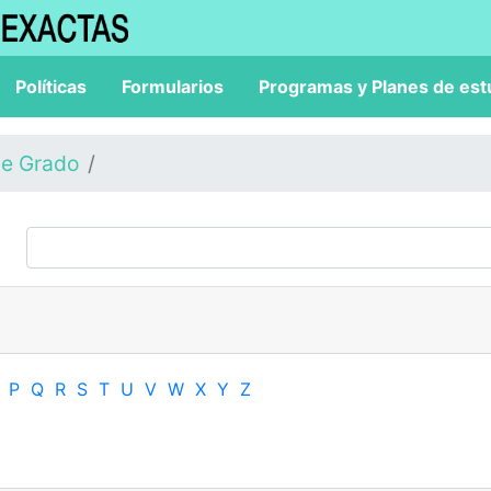
Políticas
Formularios
Programas y Planes de est
de Grado
P
Q
R
S
T
U
V
W
X
Y
Z