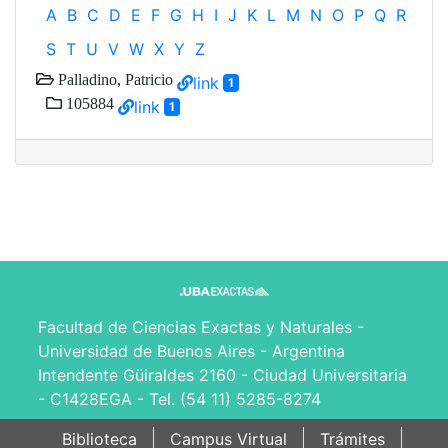
A
B
C
D
E
F
G
H
I
J
K
L
M
N
O
P
Q
R
S
T
U
V
W
X
Y
Z
Palladino, Patricio
link
1
105884
link
1
Facultad de Ciencias Exactas y Naturales -
Universidad de Buenos Aires - Argentina
Intendente Güiraldes 2160 - Ciudad Universitaria
- C1428EGA - Tel. (54 11) 5285-8274
Biblioteca
Campus Virtual
Trámites