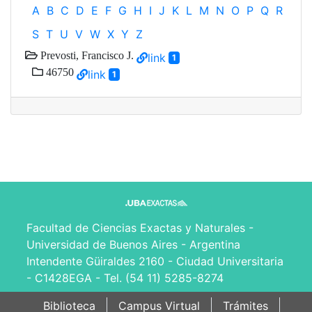
A
B
C
D
E
F
G
H
I
J
K
L
M
N
O
P
Q
R
S
T
U
V
W
X
Y
Z
Prevosti, Francisco J.
link
1
46750
link
1
Facultad de Ciencias Exactas y Naturales -
Universidad de Buenos Aires - Argentina
Intendente Güiraldes 2160 - Ciudad Universitaria
- C1428EGA - Tel. (54 11) 5285-8274
Biblioteca
Campus Virtual
Trámites