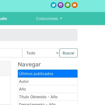
udio
Colecciones
Navegar
Últimos publicados
Autor
Año
Título Obtenido - Año
Departamento - Año