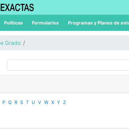
Políticas
Formularios
Programas y Planes de est
de Grado
P
Q
R
S
T
U
V
W
X
Y
Z