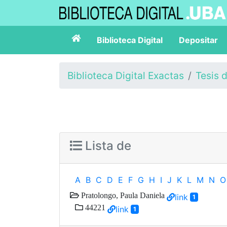
Biblioteca Digital
Depositar
Biblioteca Digital Exactas
Tesis 
Lista de
A
B
C
D
E
F
G
H
I
J
K
L
M
N
O
Pratolongo, Paula Daniela
link
1
44221
link
1