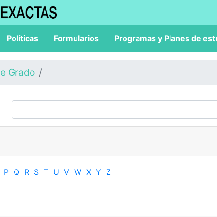
Políticas
Formularios
Programas y Planes de est
de Grado
P
Q
R
S
T
U
V
W
X
Y
Z