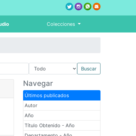
udio
Colecciones
Navegar
Últimos publicados
Autor
Año
Título Obtenido - Año
Departamento - Año