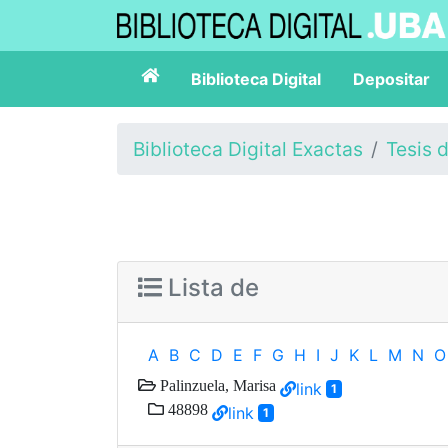
Biblioteca Digital
Depositar
Biblioteca Digital Exactas
Tesis 
Lista de
A
B
C
D
E
F
G
H
I
J
K
L
M
N
O
Palinzuela, Marisa
link
1
48898
link
1