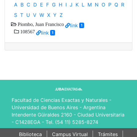
A
B
C
D
E
F
G
H
I
J
K
L
M
N
O
P
Q
R
S
T
U
V
W
X
Y
Z
Piombo, Juan Francisco
link
1
108567
link
1
Facultad de Ciencias Exactas y Naturales -
Universidad de Buenos Aires - Argentina
Intendente Güiraldes 2160 - Ciudad Universitaria
- C1428EGA - Tel. (54 11) 5285-8274
Biblioteca
Campus Virtual
Trámites