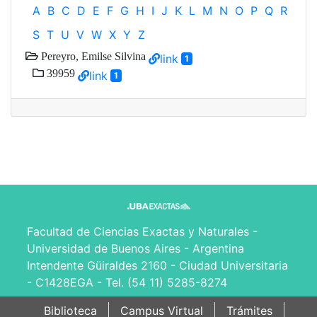
A
B
C
D
E
F
G
H
I
J
K
L
M
N
O
P
Q
R
S
T
U
V
W
X
Y
Z
Pereyro, Emilse Silvina
link
1
39959
link
1
Facultad de Ciencias Exactas y Naturales -
Universidad de Buenos Aires - Argentina
Intendente Güiraldes 2160 - Ciudad Universitaria
- C1428EGA - Tel. (54 11) 5285-8274
Biblioteca
Campus Virtual
Trámites