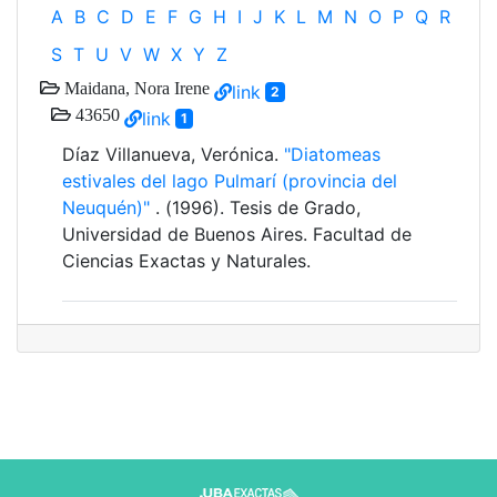
A
B
C
D
E
F
G
H
I
J
K
L
M
N
O
P
Q
R
S
T
U
V
W
X
Y
Z
Maidana, Nora Irene
link
2
43650
link
1
Díaz Villanueva, Verónica.
"Diatomeas
estivales del lago Pulmarí (provincia del
Neuquén)"
. (1996). Tesis de Grado,
Universidad de Buenos Aires. Facultad de
Ciencias Exactas y Naturales.