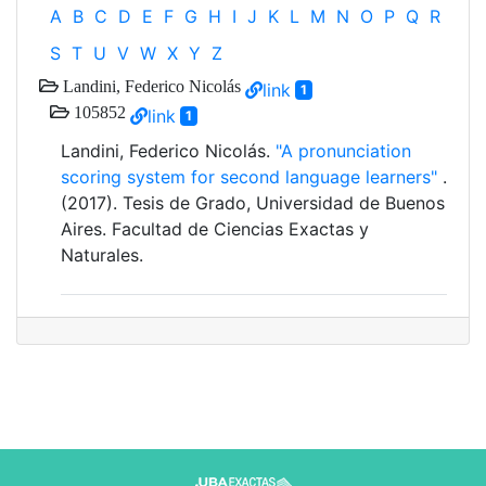
A
B
C
D
E
F
G
H
I
J
K
L
M
N
O
P
Q
R
S
T
U
V
W
X
Y
Z
Landini, Federico Nicolás
link
1
105852
link
1
Landini, Federico Nicolás.
"A pronunciation
scoring system for second language learners"
.
(2017). Tesis de Grado, Universidad de Buenos
Aires. Facultad de Ciencias Exactas y
Naturales.