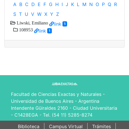
A
B
C
D
E
F
G
H
I
J
K
L
M
N
O
P
Q
R
S
T
U
V
W
X
Y
Z
Liwski, Emiliano
link
1
108953
link
1
Facultad de Ciencias Exactas y Naturales -
Universidad de Buenos Aires - Argentina
Intendente Güiraldes 2160 - Ciudad Universitaria
- C1428EGA - Tel. (54 11) 5285-8274
Biblioteca
Campus Virtual
Trámites